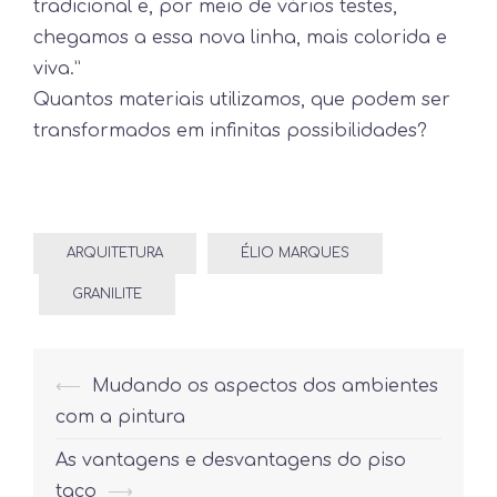
tradicional e, por meio de vários testes,
chegamos a essa nova linha, mais colorida e
viva.”
Quantos materiais utilizamos, que podem ser
transformados em infinitas possibilidades?
ARQUITETURA
ÉLIO MARQUES
GRANILITE
Post
⟵
Mudando os aspectos dos ambientes
navigation
com a pintura
As vantagens e desvantagens do piso
taco
⟶