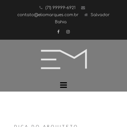
Skip
(71) 99999-6921
to
contato@eliomarques.com.br
Salvador
content
Bahia
FB
Instagram
DICA DO ARQUITETO