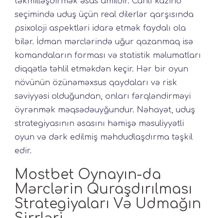
təkmilləşdirmək əsas amildir. Canlı kazino
seçimində uduş üçün real dilerlər qarşısında
psixoloji aspektləri idarə etmək faydalı ola
bilər. İdman mərclərində uğur qazanmaq isə
komandaların forması və statistik məlumatları
diqqətlə təhlil etməkdən keçir. Hər bir oyun
növünün özünəməxsus qaydaları və risk
səviyyəsi olduğundan, onları fərqləndirməyi
öyrənmək məqsədəuyğundur. Nəhayət, uduş
strategiyasının əsasını həmişə məsuliyyətli
oyun və dərk edilmiş məhdudlaşdırma təşkil
edir.
Mostbet Oynayın-da
Mərclərin Quraşdırılması
Strategiyaları Və Udmağın