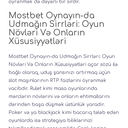
öyrənmək də dəyərli bir sirdir.
Mostbet Oynayın-da
Udmağın Sirrləri: Oyun
Növləri Və Onların
Xüsusiyyətləri
Mostbet Oynayın-da Udmağın Sirrləri: Oyun
Növləri Və Onların Xüsusiyyətləri açar sözü ilə
bağlı olaraq, uduş şansınızı artırmaq üçün
slot maşınlarının RTP faizlərini öyrənmək
vacibdir. Rulet kimi masa oyunlarında
mərclərin növlərini və onların ehtimallarını
dərindən başa düşmək üstünlük yaradır.
Poker və ya blackjack kimi bacarıq tələb edən
oyunlarda isə strategiya biliklərinizi