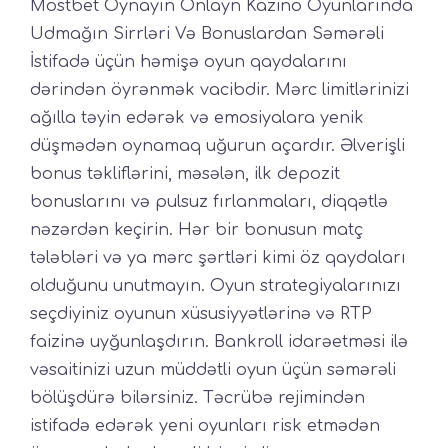
Mostbet Oynayın Onlayn Kazino Oyunlarında
Udmağın Sirrləri Və Bonuslardan Səmərəli
İstifadə üçün həmişə oyun qaydalarını
dərindən öyrənmək vacibdir. Mərc limitlərinizi
ağılla təyin edərək və emosiyalara yenik
düşmədən oynamaq uğurun açardır. Əlverişli
bonus təkliflərini, məsələn, ilk depozit
bonuslarını və pulsuz fırlanmaları, diqqətlə
nəzərdən keçirin. Hər bir bonusun matç
tələbləri və ya mərc şərtləri kimi öz qaydaları
olduğunu unutmayın. Oyun strategiyalarınızı
seçdiyiniz oyunun xüsusiyyətlərinə və RTP
faizinə uyğunlaşdırın. Bankroll idarəetməsi ilə
vəsaitinizi uzun müddətli oyun üçün səmərəli
bölüşdürə bilərsiniz. Təcrübə rejimindən
istifadə edərək yeni oyunları risk etmədən