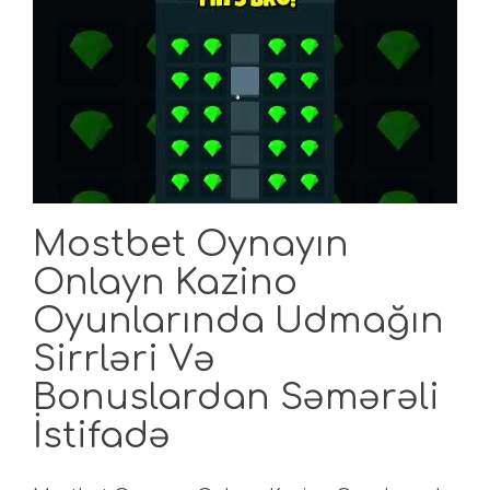
Mostbet Oynayın
Onlayn Kazino
Oyunlarında Udmağın
Sirrləri Və
Bonuslardan Səmərəli
İstifadə