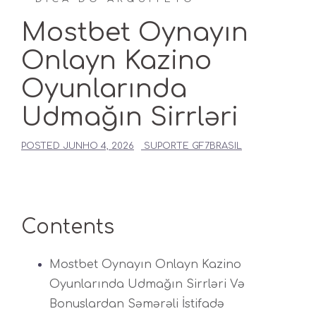
Mostbet Oynayın
Onlayn Kazino
Oyunlarında
Udmağın Sirrləri
POSTED
JUNHO 4, 2026
SUPORTE GF7BRASIL
Contents
Mostbet Oynayın Onlayn Kazino
Oyunlarında Udmağın Sirrləri Və
Bonuslardan Səmərəli İstifadə