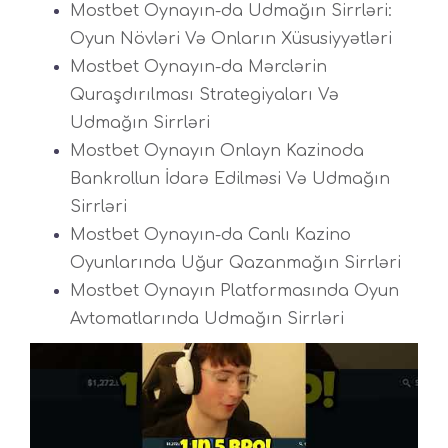
Mostbet Oynayın-da Udmağın Sirrləri:
Oyun Növləri Və Onların Xüsusiyyətləri
Mostbet Oynayın-da Mərclərin
Quraşdırılması Strategiyaları Və
Udmağın Sirrləri
Mostbet Oynayın Onlayn Kazinoda
Bankrollun İdarə Edilməsi Və Udmağın
Sirrləri
Mostbet Oynayın-da Canlı Kazino
Oyunlarında Uğur Qazanmağın Sirrləri
Mostbet Oynayın Platformasında Oyun
Avtomatlarında Udmağın Sirrləri