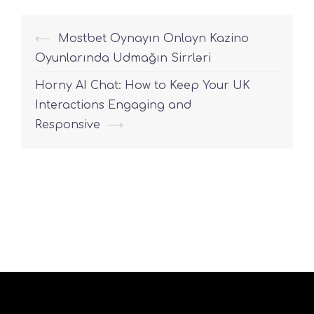
Post
⟵
Mostbet Oynayın Onlayn Kazino
navigation
Oyunlarında Udmağın Sirrləri
Horny AI Chat: How to Keep Your UK
Interactions Engaging and
Responsive
⟶