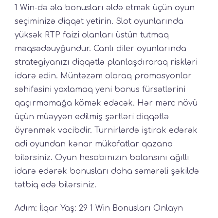
1 Win-də əla bonusları əldə etmək üçün oyun
seçiminizə diqqət yetirin. Slot oyunlarında
yüksək RTP faizi olanları üstün tutmaq
məqsədəuyğundur. Canlı diler oyunlarında
strategiyanızı diqqətlə planlaşdıraraq riskləri
idarə edin. Müntəzəm olaraq promosyonlar
səhifəsini yoxlamaq yeni bonus fürsətlərini
qaçırmamağa kömək edəcək. Hər mərc növü
üçün müəyyən edilmiş şərtləri diqqətlə
öyrənmək vacibdir. Turnirlərdə iştirak edərək
adi oyundan kənar mükafatlar qazana
bilərsiniz. Oyun hesabınızın balansını ağıllı
idarə edərək bonusları daha səmərəli şəkildə
tətbiq edə bilərsiniz.
Adım: İlqar Yaş: 29 1 Win Bonusları Onlayn