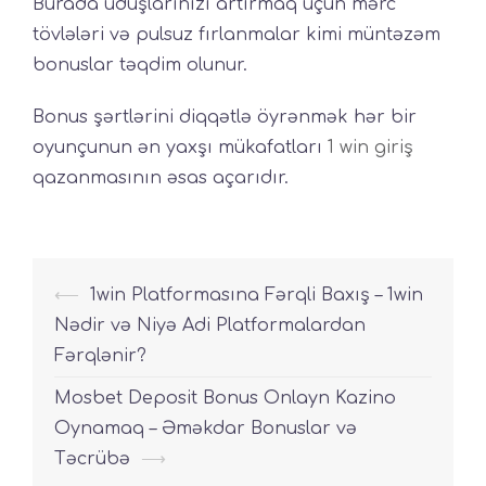
Burada uduşlarınızı artırmaq üçün mərc
tövlələri və pulsuz fırlanmalar kimi müntəzəm
bonuslar təqdim olunur.
Bonus şərtlərini diqqətlə öyrənmək hər bir
oyunçunun ən yaxşı mükafatları
1 win giriş
qazanmasının əsas açarıdır.
Post
⟵
1win Platformasına Fərqli Baxış – 1win
navigation
Nədir və Niyə Adi Platformalardan
Fərqlənir?
Mosbet Deposit Bonus Onlayn Kazino
Oynamaq – Əməkdar Bonuslar və
Təcrübə
⟶