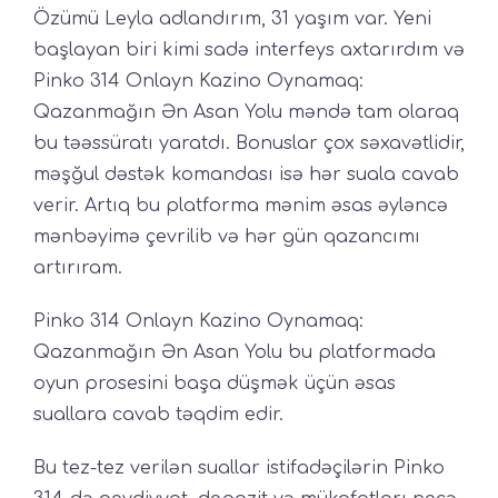
Özümü Leyla adlandırım, 31 yaşım var. Yeni
başlayan biri kimi sadə interfeys axtarırdım və
Pinko 314 Onlayn Kazino Oynamaq:
Qazanmağın Ən Asan Yolu məndə tam olaraq
bu təəssüratı yaratdı. Bonuslar çox səxavətlidir,
məşğul dəstək komandası isə hər suala cavab
verir. Artıq bu platforma mənim əsas əyləncə
mənbəyimə çevrilib və hər gün qazancımı
artırıram.
Pinko 314 Onlayn Kazino Oynamaq:
Qazanmağın Ən Asan Yolu bu platformada
oyun prosesini başa düşmək üçün əsas
suallara cavab təqdim edir.
Bu tez-tez verilən suallar istifadəçilərin Pinko