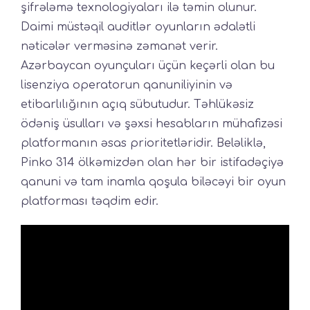
şifrələmə texnologiyaları ilə təmin olunur.
Daimi müstəqil auditlər oyunların ədalətli
nəticələr verməsinə zəmanət verir.
Azərbaycan oyunçuları üçün keçərli olan bu
lisenziya operatorun qanuniliyinin və
etibarlılığının açıq sübutudur. Təhlükəsiz
ödəniş üsulları və şəxsi hesabların mühafizəsi
platformanın əsas prioritetləridir. Beləliklə,
Pinko 314 ölkəmizdən olan hər bir istifadəçiyə
qanuni və tam inamla qoşula biləcəyi bir oyun
platforması təqdim edir.