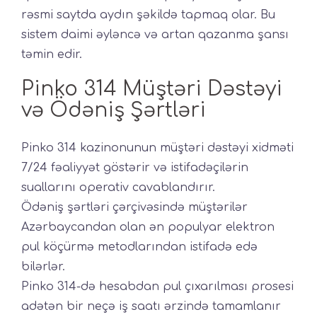
rəsmi saytda aydın şəkildə tapmaq olar. Bu
sistem daimi əyləncə və artan qazanma şansı
təmin edir.
Pinko 314 Müştəri Dəstəyi
və Ödəniş Şərtləri
Pinko 314 kazinonunun müştəri dəstəyi xidməti
7/24 fəaliyyət göstərir və istifadəçilərin
suallarını operativ cavablandırır.
Ödəniş şərtləri çərçivəsində müştərilər
Azərbaycandan olan ən populyar elektron
pul köçürmə metodlarından istifadə edə
bilərlər.
Pinko 314-də hesabdan pul çıxarılması prosesi
adətən bir neçə iş saatı ərzində tamamlanır