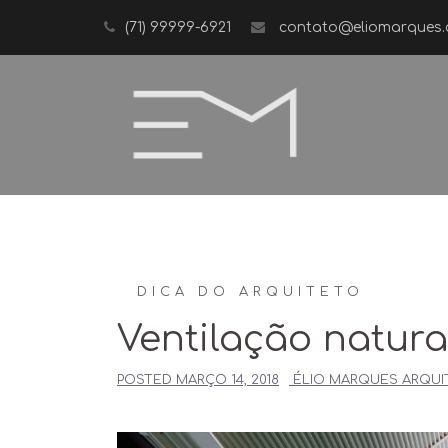
Skip
(71) 99999-6921
contato@eliomarques.
to
content
DICA DO ARQUITETO
Ventilação natura
POSTED
MARÇO 14, 2018
ÉLIO MARQUES ARQUI