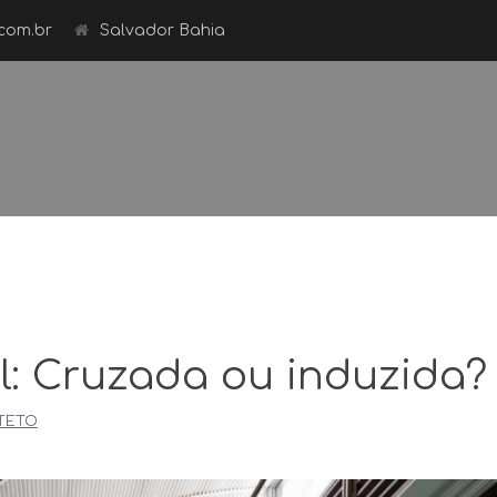
com.br
Salvador Bahia
l: Cruzada ou induzida?
TETO