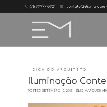
Skip
(71) 99999-6921
contato@eliomarques.
to
content
DICA DO ARQUITETO
Iluminação Cont
POSTED
SETEMBRO 10, 2019
ÉLIO MARQUES AR