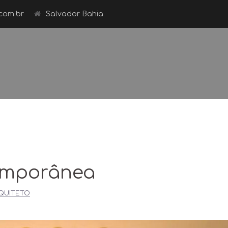
com.br
Salvador Bahia
emporânea
QUITETO