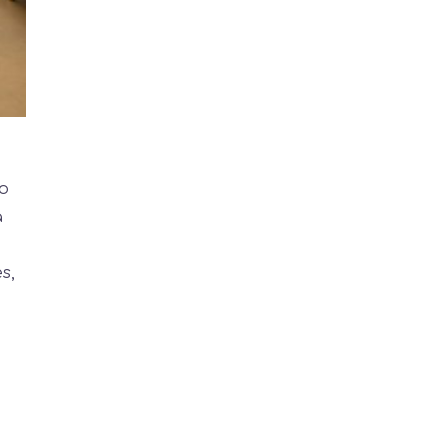
ro
a
s,