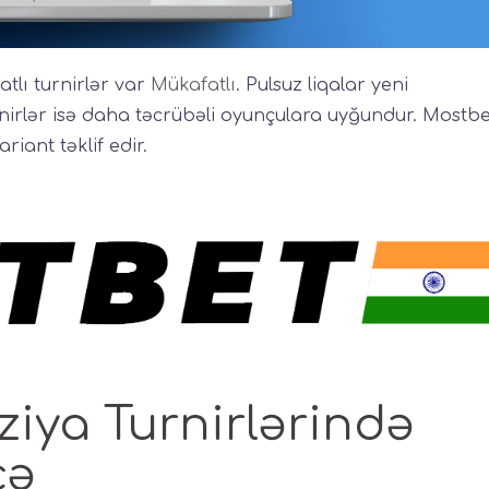
lı turnirlər var
Mükafatlı
. Pulsuz liqalar yeni
rnirlər isə daha təcrübəli oyunçulara uyğundur. Mostbe
iant təklif edir.
iya Turnirlərində
cə