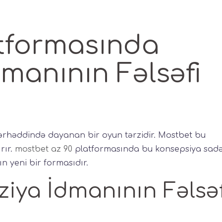
tformasında
manının Fəlsəfi
sərhəddində dayanan bir oyun tərzidir. Mostbet bu
rır.
mostbet az 90
platformasında bu konsepsiya sad
n yeni bir formasıdır.
iya İdmanının Fəlsəf