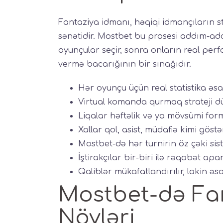
Fantaziya idmanı, həqiqi idmançıların 
sənətidir. Mostbet bu prosesi addım-addı
oyunçular seçir, sonra onların real perf
vermə bacarığının bir sınağıdır.
Hər oyunçu üçün real statistika əsa
Virtual komanda qurmaq strateji d
Liqalar həftəlik və ya mövsümi for
Xallar qol, asist, müdafiə kimi göst
Mostbet-də hər turnirin öz çəki sis
İştirakçılar bir-biri ilə rəqabət apar
Qaliblər mükafatlandırılır, lakin 
Mostbet-də Fa
Növləri