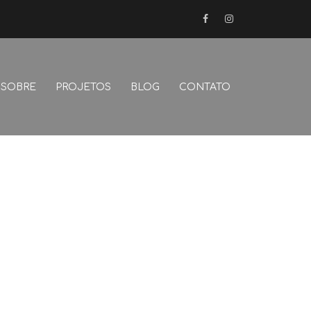
FB
Instagram
SOBRE
PROJETOS
BLOG
CONTATO