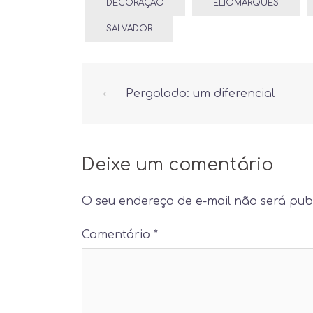
DECORAÇÃO
ELIOMARQUES
SALVADOR
Post
⟵
Pergolado: um diferencial
navigation
Deixe um comentário
O seu endereço de e-mail não será pub
Comentário
*