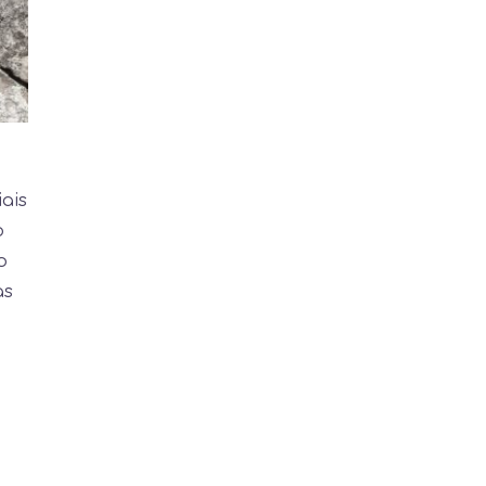
ais
o
o
as