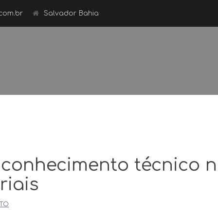
com.br
Salvador Bahia
 conhecimento técnico 
riais
ETO