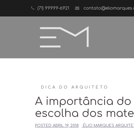
Skip
(71) 99999-6921
contato@eliomarques.
to
content
DICA DO ARQUITETO
A importância do
escolha dos mate
POSTED
ABRIL 19, 2018
ÉLIO MARQUES ARQUIT