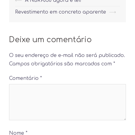
Post
⟵
A NBR9050 agora é lei!
navigation
Revestimento em concreto aparente
⟶
Deixe um comentário
O seu endereço de e-mail não será publicado.
Campos obrigatórios são marcados com
*
Comentário
*
Nome
*